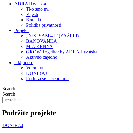
ADRA Hrvatska
Tko smo mi
Vijesti
Kontakt
Politika privatnosti
Projekti
,,NISI SAM – I” (ZAŽELI)
BANOVANIJA
MIA KENYA
GROW Together by ADRA Hrvatska
Aktivno zajedno
Uključi se
Volontiraj
DONIRAJ
Pridruži se našem timu
Search
Search
Podržite projekte
DONIRAJ